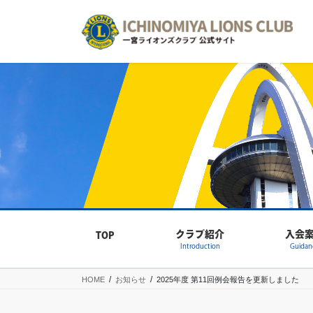
コ
ナ
ン
ビ
テ
ゲ
ン
ー
ツ
シ
へ
ョ
ス
ン
キ
に
ッ
移
プ
動
クラブ紹介
入会
TOP
Introduction
Guidan
HOME
お知らせ
2025年度 第11回例会報告を更新しました