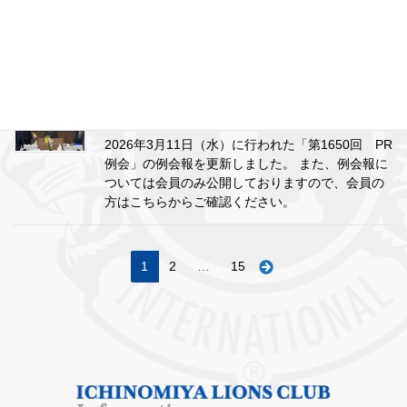
の例会報を更新しました。 また、例会報について
は会員のみ公開しておりますので、会員の方はこ
ちらからご確認ください。
2026年3月17日
2025年度 第17回例会報告を更新しました
2026年3月11日（水）に行われた「第1650回 PR
例会」の例会報を更新しました。 また、例会報に
ついては会員のみ公開しておりますので、会員の
方はこちらからご確認ください。
投
固
固
固
1
2
…
15
稿
定
定
定
ペ
ペ
ペ
の
ー
ー
ー
ペ
ジ
ジ
ジ
ー
ジ