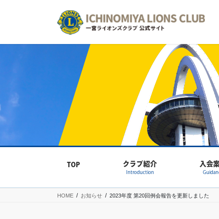
コ
ナ
ン
ビ
テ
ゲ
ン
ー
ツ
シ
へ
ョ
ス
ン
キ
に
ッ
移
プ
動
クラブ紹介
入会
TOP
Introduction
Guidan
HOME
お知らせ
2023年度 第20回例会報告を更新しました