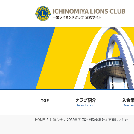
コ
ナ
ン
ビ
テ
ゲ
ン
ー
ツ
シ
へ
ョ
ス
ン
キ
に
ッ
移
プ
動
クラブ紹介
入会
TOP
Introduction
Guidan
HOME
お知らせ
2022年度 第24回例会報告を更新しました