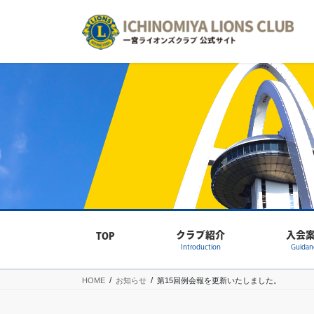
コ
ナ
ン
ビ
テ
ゲ
ン
ー
ツ
シ
へ
ョ
ス
ン
キ
に
ッ
移
プ
動
クラブ紹介
入会
TOP
Introduction
Guidan
HOME
お知らせ
第15回例会報を更新いたしました。