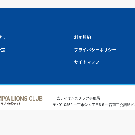
報告
利用規約
予定
プライバシーポリシー
サイトマップ
一宮ライオンズクラブ事務局
〒491-0858 一宮市栄４丁目6-8 一宮商工会議所ビル5F T
©2020 ICHINOMIYA LIONS CLUB. All Rights Reserved.