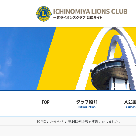
コ
ナ
ン
ビ
テ
ゲ
ン
ー
ツ
シ
へ
ョ
ス
ン
キ
に
ッ
移
プ
動
クラブ紹介
入会
TOP
Introduction
Guidan
HOME
お知らせ
第14回例会報を更新いたしました。