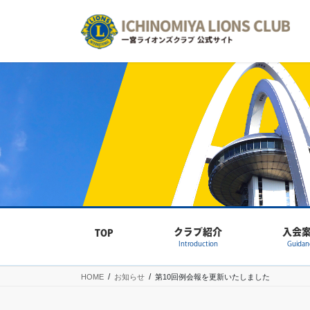
コ
ナ
ン
ビ
テ
ゲ
ン
ー
ツ
シ
へ
ョ
ス
ン
キ
に
ッ
移
プ
動
クラブ紹介
入会
TOP
Introduction
Guidan
HOME
お知らせ
第10回例会報を更新いたしました