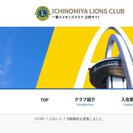
コ
ナ
ン
ビ
テ
ゲ
ン
ー
ツ
シ
へ
ョ
ス
ン
キ
に
ッ
移
プ
動
クラブ紹介
入会
TOP
Introduction
Guidan
HOME
お知らせ
活動報告を更新しました